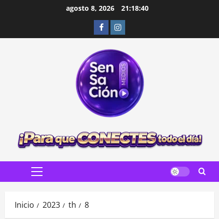
Saltar
agosto 8, 2026
21:18:41
al
Facebook
Instagram
contenido
Menú
principal
Inicio
2023
th
8