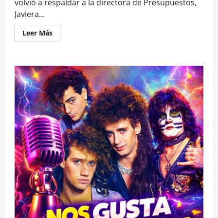
volvió a respaldar a la directora de Presupuestos,
Javiera...
Leer
Leer Más
más
acerca
de
Caso
Convenios:
oposición
acusa
«blindaje»
a
Martínez
y
Gobierno
dice
que
críticas
son
«antojadizas»