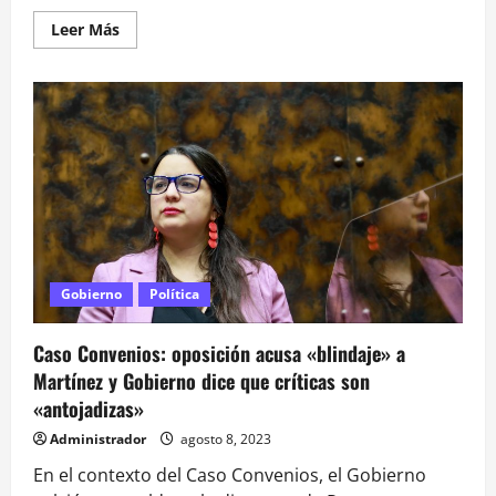
Leer
Leer Más
más
acerca
de
«Le
dije
que
no»:
Bachelet
revela
llamado
de
Piñera
para
retomar
su
proceso
constituyente
Gobierno
Política
tras
18/O
Caso Convenios: oposición acusa «blindaje» a
Martínez y Gobierno dice que críticas son
«antojadizas»
Administrador
agosto 8, 2023
En el contexto del Caso Convenios, el Gobierno