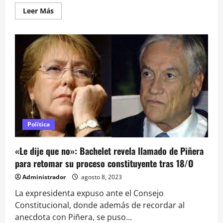
Leer
Leer Más
más
acerca
de
Shirel
y
las
nuevas
voces
femeninas:
“Lo
ruda
que
es
la
industria
con
Política
nosotras
nos
ha
«Le dije que no»: Bachelet revela llamado de Piñera
transformado
en
para retomar su proceso constituyente tras 18/O
mejores
artistas”
Administrador
agosto 8, 2023
La expresidenta expuso ante el Consejo
Constitucional, donde además de recordar al
anecdota con Piñera, se puso...