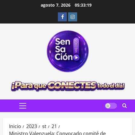
Saltar
agosto 7, 2026
05:33:20
al
Facebook
Instagram
contenido
Menú
principal
Inicio
2023
st
21
Ministro Valenzuela: Convocado comité de