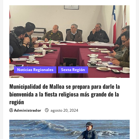
a
d
a
s
Noticias Regionales
Sexta Región
Municipalidad de Malloa se prepara para darle la
bienvenida a la fiesta religiosa más grande de la
región
Administrador
agosto 20, 2024