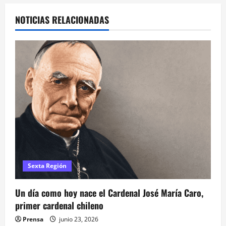
a
NOTICIAS RELACIONADAS
c
i
ó
n
d
e
e
Sexta Región
n
t
Un día como hoy nace el Cardenal José María Caro,
primer cardenal chileno
r
Prensa
junio 23, 2026