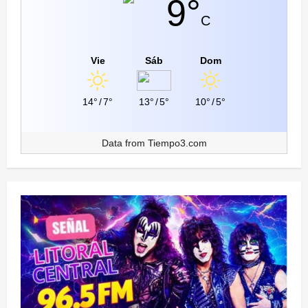
9°
C
Vie
Sáb
Dom
14°
/
7°
13°
/
5°
10°
/
5°
Data from
Tiempo3.com