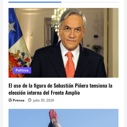
c
i
ó
n
d
e
Política
e
El uso de la figura de Sebastián Piñera tensiona la
n
elección interna del Frente Amplio
t
Prensa
julio 30, 2026
r
a