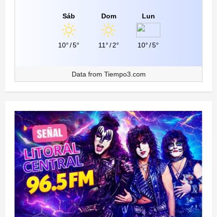
Sáb
Dom
Lun
10°
/
5°
11°
/
2°
10°
/
5°
Data from
Tiempo3.com