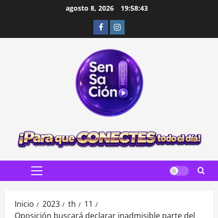
Saltar
agosto 8, 2026
19:58:44
al
Facebook
Instagram
contenido
Menú
principal
Inicio
2023
th
11
Oposición buscará declarar inadmisible parte del