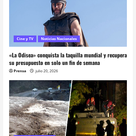
d
a
s
Cine y TV
Noticias Nacionales
«La Odisea» conquista la taquilla mundial y recupera
su presupuesto en solo un fin de semana
Prensa
julio 20, 2026