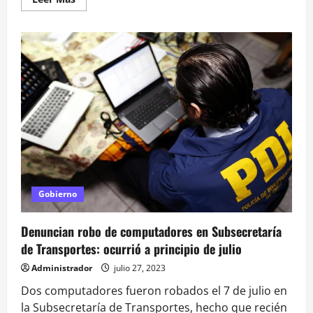
más
acerca
de
La
trastienda
de
la
inédita
cadena
nacional
de
Boric
desde
un
cité
en
Independencia
Gobierno
Denuncian robo de computadores en Subsecretaría
de Transportes: ocurrió a principio de julio
Administrador
julio 27, 2023
Dos computadores fueron robados el 7 de julio en
la Subsecretaría de Transportes, hecho que recién