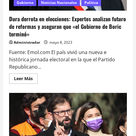
mete
Gobierno
Noticias Nacionales
Política
entre
los
«presidenciables»
Dura derrota en elecciones: Expertos analizan futuro
de reformas y aseguran que «el Gobierno de Boric
terminó»
Administrador
mayo 8, 2023
Fuente: Emol.com El país vivió una nueva e
histórica jornada electoral en la que el Partido
Republicano...
Leer
Leer Más
más
acerca
de
Dura
derrota
en
elecciones:
Expertos
analizan
futuro
de
reformas
y