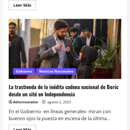
Leer
Leer Más
más
acerca
de
Gobierno
tendrá
reunión
clave
en
Cerro
Castillo
en
medio
de
presiones
por
cambio
Gobierno
Noticias Nacionales
de
gabinete
La trastienda de la inédita cadena nacional de Boric
desde un cité en Independencia
Administrador
agosto 2, 2023
En el Gobierno -en líneas generales- miran con
buenos ojos la puesta en escena de la última...
Leer
Leer Más