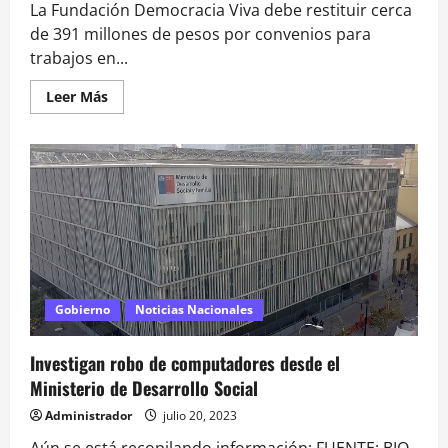
La Fundación Democracia Viva debe restituir cerca
de 391 millones de pesos por convenios para
trabajos en...
Leer
Leer Más
más
acerca
de
«No
vamos
a
aceptar
irregularidades»:
Gobierno
reacciona
a
negativa
de
devolución
de
Gobierno
Noticias Nacionales
Democracia
Viva
Investigan robo de computadores desde el
Ministerio de Desarrollo Social
Administrador
julio 20, 2023
Aún se está recopilando información: FUENTE: BIO