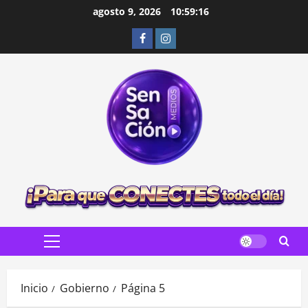
Saltar
agosto 9, 2026
10:59:18
al
Facebook
Instagram
contenido
Menú
principal
Inicio
Gobierno
Página 5