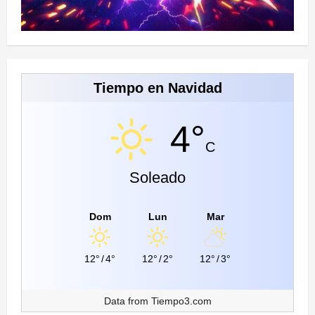
Tiempo en Navidad
4°
C
Soleado
Dom
Lun
Mar
12°
/
4°
12°
/
2°
12°
/
3°
Data from
Tiempo3.com