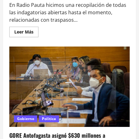
En Radio Pauta hicimos una recopilación de todas
las indagatorias abiertas hasta el momento,
relacionadas con traspasos...
Leer
Leer Más
más
acerca
de
Caso
Convenios:
el
mapa
por
región
de
las
fundaciones
investigadas
por
la
Fiscalía
Gobierno
Política
GORE Antofagasta asignó $630 millones a