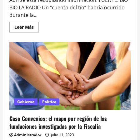
BIO LA RADIO Un “cuento del tío” habría ocurrido
durante la...
Leer
Leer Más
más
acerca
de
Investigan
robo
de
computadores
desde
el
Ministerio
de
Desarrollo
Social
Gobierno
Política
Caso Convenios: el mapa por región de las
fundaciones investigadas por la Fiscalía
Administrador
julio 11, 2023