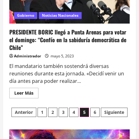
aseguran
que
«el
Gobierno
Gobierno
Noticias Nacionales
de
Boric
terminó»
PRESIDENTE BORIC llegó a Punta Arenas para votar
el domingo: “Confío en la sabiduría democrática de
Chile”
Administrador
mayo 5, 2023
El mandatario también sostendrá diversas
reuniones durante esta jornada. «Decidí venir un
día antes para poder realizar...
Leer
Leer Más
más
acerca
de
Paginación
PRESIDENTE
Anterior
1
2
3
4
5
6
Siguiente
BORIC
llegó
de
a
Punta
Arenas
para