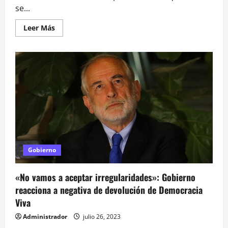
se...
Leer
Leer Más
más
acerca
de
Denuncian
robo
de
computadores
en
Subsecretaría
de
Transportes:
ocurrió
a
principio
de
julio
Gobierno
«No vamos a aceptar irregularidades»: Gobierno
reacciona a negativa de devolución de Democracia
Viva
Administrador
julio 26, 2023