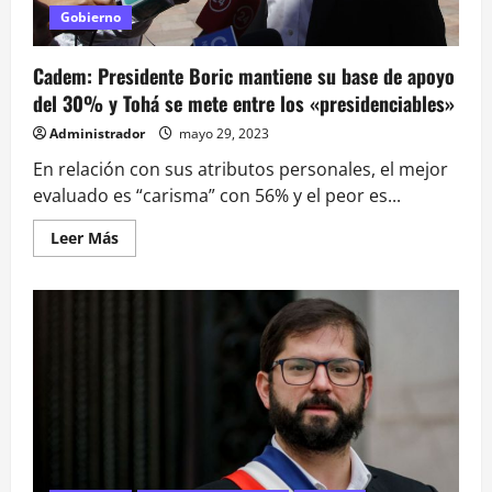
Gobierno
Cadem: Presidente Boric mantiene su base de apoyo
del 30% y Tohá se mete entre los «presidenciables»
Administrador
mayo 29, 2023
En relación con sus atributos personales, el mejor
evaluado es “carisma” con 56% y el peor es...
Leer
Leer Más
más
acerca
de
Cadem:
Presidente
Boric
mantiene
su
base
de
apoyo
del
30%
y
Tohá
se