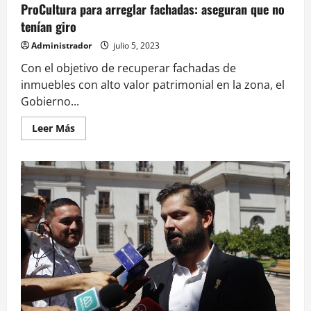
ProCultura para arreglar fachadas: aseguran que no
tenían giro
Administrador
julio 5, 2023
Con el objetivo de recuperar fachadas de
inmuebles con alto valor patrimonial en la zona, el
Gobierno...
Leer
Leer Más
más
acerca
de
GORE
Antofagasta
asignó
$630
millones
a
ProCultura
para
arreglar
fachadas:
aseguran
que
no
tenían
giro