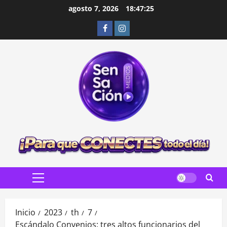
Saltar
agosto 7, 2026
18:47:27
al
Facebook
Instagram
contenido
Menú
principal
Inicio
2023
th
7
Escándalo Convenios: tres altos funcionarios del