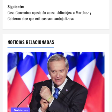
v
Siguiente:
e
Caso Convenios: oposición acusa «blindaje» a Martínez y
Gobierno dice que críticas son «antojadizas»
g
a
NOTICIAS RELACIONADAS
c
i
ó
n
d
e
e
Gobierno