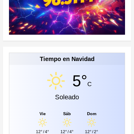
Tiempo en Navidad
5°
C
Soleado
Vie
Sáb
Dom
12°
/
4°
12°
/
4°
12°
/
2°