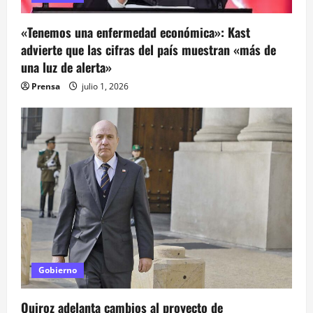
n
«Tenemos una enfermedad económica»: Kast
t
advierte que las cifras del país muestran «más de
una luz de alerta»
r
Prensa
julio 1, 2026
a
d
a
s
Gobierno
Quiroz adelanta cambios al proyecto de