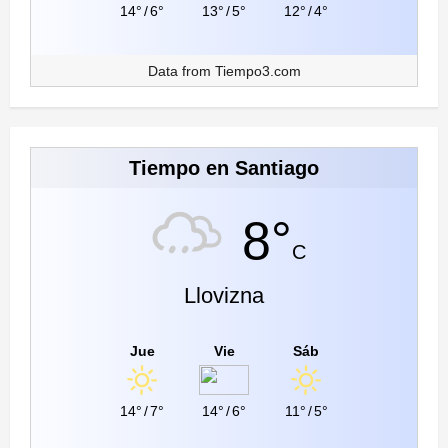
14°
/
6°
13°
/
5°
12°
/
4°
Data from
Tiempo3.com
Tiempo en Santiago
8°
C
Llovizna
Jue
Vie
Sáb
14°
/
7°
14°
/
6°
11°
/
5°