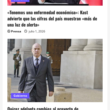
n
«Tenemos una enfermedad económica»: Kast
t
advierte que las cifras del país muestran «más de
una luz de alerta»
r
Prensa
julio 1, 2026
a
d
a
s
Gobierno
Quiroz adelanta cambios al proyecto de