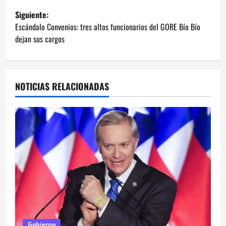
v
Siguiente:
e
Escándalo Convenios: tres altos funcionarios del GORE Bío Bío
dejan sus cargos
g
a
NOTICIAS RELACIONADAS
c
i
ó
n
d
e
e
Gobierno