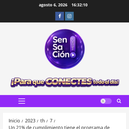
Saltar
agosto 6, 2026
16:32:12
al
Facebook
Instagram
contenido
Menú
principal
Inicio
2023
th
7
Un 21% de cumplimiento tiene el programa de