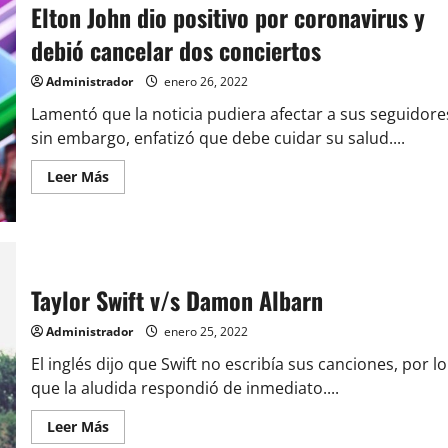
Elton John dio positivo por coronavirus y
por
Clasificatorias
a
debió cancelar dos conciertos
Catar
2022:
día,
Administrador
enero 26, 2022
hora
y
Lamentó que la noticia pudiera afectar a sus seguidore
dónde
sin embargo, enfatizó que debe cuidar su salud....
ver
en
vivo
Leer
Leer Más
a
más
La
acerca
Roja
de
Elton
John
dio
positivo
por
Taylor Swift v/s Damon Albarn
coronavirus
y
debió
Administrador
enero 25, 2022
cancelar
dos
El inglés dijo que Swift no escribía sus canciones, por lo
conciertos
que la aludida respondió de inmediato....
Leer
Leer Más
más