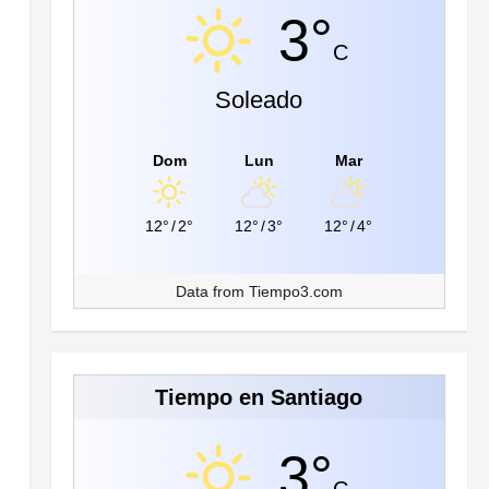
3°
C
Soleado
Dom
Lun
Mar
12°
/
2°
12°
/
3°
12°
/
4°
Data from
Tiempo3.com
Tiempo en Santiago
3°