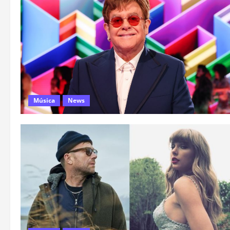
Música
News