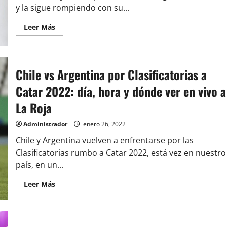
fans
y la sigue rompiendo con su...
quieren
escuchar»
Leer
Leer Más
más
acerca
de
«Easy
On
Me»
Chile vs Argentina por Clasificatorias a
de
Adele
Catar 2022: día, hora y dónde ver en vivo a
lleva
más
La Roja
de
10
semanas
Administrador
enero 26, 2022
en
el
Chile y Argentina vuelven a enfrentarse por las
número
uno
Clasificatorias rumbo a Catar 2022, está vez en nuestro
país, en un...
Leer
Leer Más
más
acerca
de
Chile
vs
Argentina