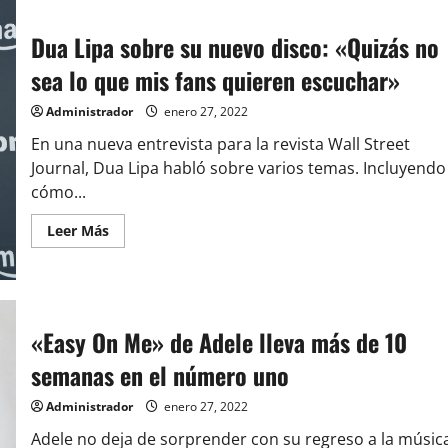
Dua Lipa sobre su nuevo disco: «Quizás no
sea lo que mis fans quieren escuchar»
Administrador
enero 27, 2022
En una nueva entrevista para la revista Wall Street
Journal, Dua Lipa habló sobre varios temas. Incluyendo
cómo...
Leer
Leer Más
más
acerca
de
Dua
Lipa
sobre
su
«Easy On Me» de Adele lleva más de 10
nuevo
disco:
semanas en el número uno
«Quizás
no
sea
Administrador
enero 27, 2022
lo
que
Adele no deja de sorprender con su regreso a la músic
mis