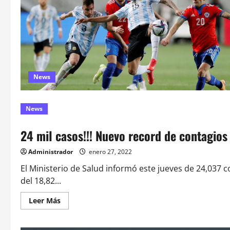
News
News
24 mil casos!!! Nuevo record de contagios
Administrador
enero 27, 2022
El Ministerio de Salud informó este jueves de 24,037 
del 18,82...
Leer
Leer Más
más
acerca
de
24