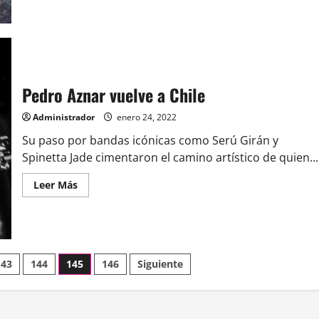
acerca
de
Taylor
Swift
v/s
Damon
Albarn
Pedro Aznar vuelve a Chile
Administrador
enero 24, 2022
Su paso por bandas icónicas como Serú Girán y
Spinetta Jade cimentaron el camino artístico de quien...
Leer
Leer Más
más
acerca
de
Pedro
Aznar
vuelve
a
Chile
143
144
145
146
Siguiente