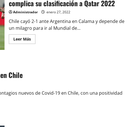
complica su clasificación a Qatar 2022
sencillo
«Curious»
Administrador
enero 27, 2022
Chile cayó 2-1 ante Argentina en Calama y depende de
un milagro para ir al Mundial de...
Leer
Leer Más
más
acerca
de
Chile
cae
ante
Argentina
en
 en Chile
Calama
y
complica
su
clasificación
contagios nuevos de Covid-19 en Chile, con una positividad
a
Qatar
2022