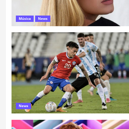
Música
News
News