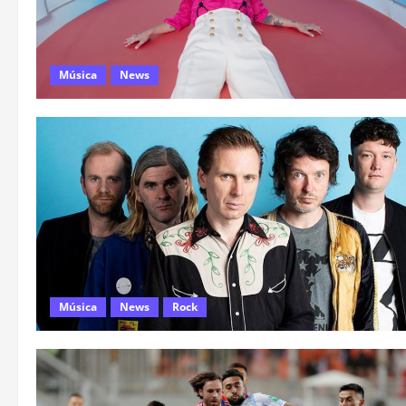
Música
News
Música
News
Rock