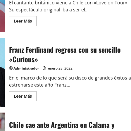
El cantante británico viene a Chile con «Love on Tour»
Su espectáculo original iba a ser el...
Leer
Leer Más
más
acerca
de
Harry
Styles
agota
Franz Ferdinand regresa con su sencillo
las
entradas
«Curious»
para
su
concierto
Administrador
enero 28, 2022
en
menos
En el marco de lo que será su disco de grandes éxitos a
de
una
estrenarse este año Franz...
hora!
Leer
Leer Más
más
acerca
de
Franz
Ferdinand
regresa
Chile cae ante Argentina en Calama y
con
su