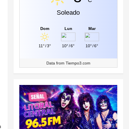
C
Soleado
Dom
Lun
Mar
11°
/
3°
10°
/
6°
10°
/
6°
Data from
Tiempo3.com
a