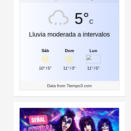
5°
C
Lluvia moderada a intervalos
Sáb
Dom
Lun
10°
/
5°
11°
/
3°
11°
/
5°
Data from
Tiempo3.com