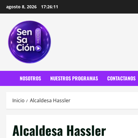
Saltar
agosto 8, 2026
17:26:12
al
contenido
NOSOTROS
NUESTROS PROGRAMAS
CONTACTANOS
Inicio
Alcaldesa Hassler
Alcaldesa Hassler