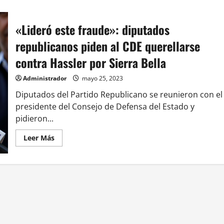
«Lideró este fraude»: diputados
republicanos piden al CDE querellarse
contra Hassler por Sierra Bella
Administrador
mayo 25, 2023
Diputados del Partido Republicano se reunieron con el
presidente del Consejo de Defensa del Estado y
pidieron...
Leer
Leer Más
más
acerca
de
«Lideró
este
fraude»:
diputados
republicanos
piden
al
CDE
querellarse