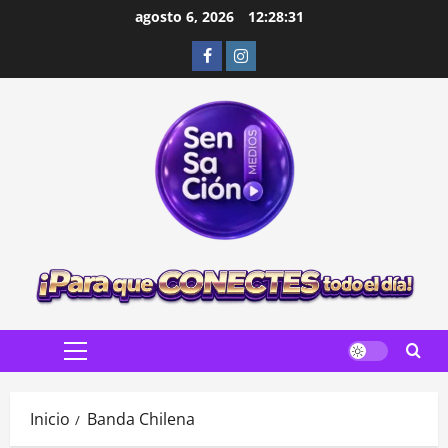
Saltar
agosto 6, 2026
12:28:32
al
Facebook
Instagram
contenido
Menú
principal
Inicio
Banda Chilena