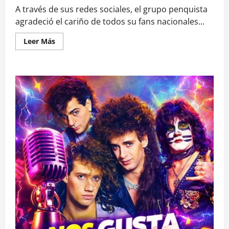
A través de sus redes sociales, el grupo penquista
agradeció el cariño de todos su fans nacionales...
Leer
Leer Más
más
acerca
de
gRUPO
Los
Tres
anuncia
DESCANSO
indefinido
de
los
escenarios
tras
«años
DE
CONCIERTOS»