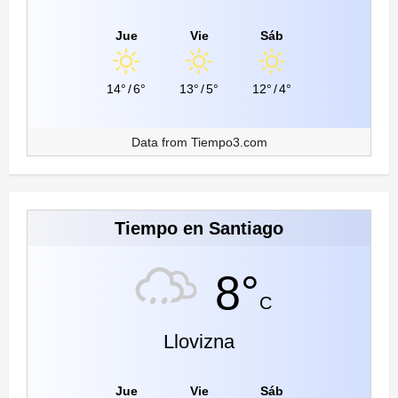
Jue
Vie
Sáb
14°
/
6°
13°
/
5°
12°
/
4°
Data from
Tiempo3.com
Tiempo en Santiago
8°
C
Llovizna
Jue
Vie
Sáb