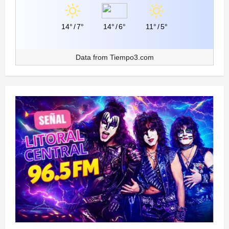
14°
/
7°
14°
/
6°
11°
/
5°
Data from
Tiempo3.com