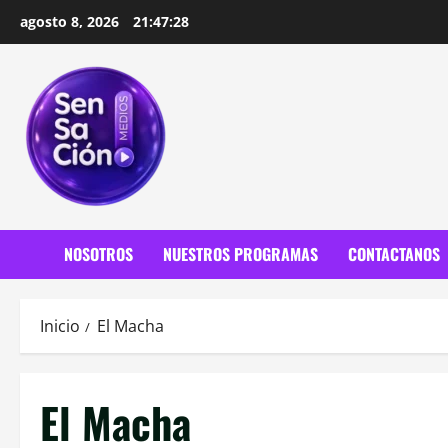
Saltar
agosto 8, 2026
21:47:30
al
contenido
NOSOTROS
NUESTROS PROGRAMAS
CONTACTANOS
Inicio
El Macha
El Macha