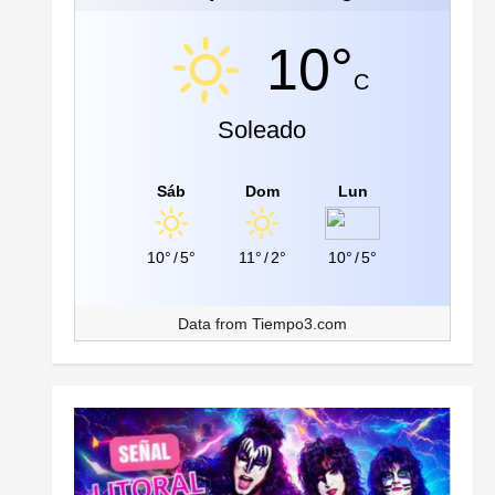
10°
C
Soleado
Sáb
Dom
Lun
10°
/
5°
11°
/
2°
10°
/
5°
Data from
Tiempo3.com