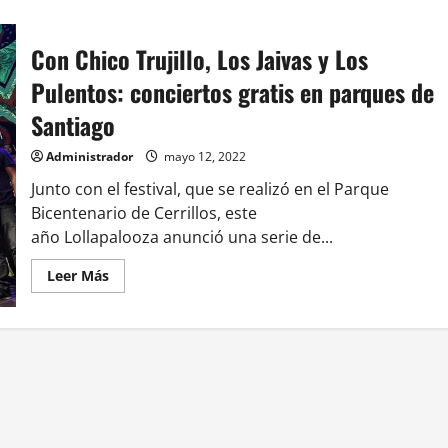
Con Chico Trujillo, Los Jaivas y Los
Pulentos: conciertos gratis en parques de
Santiago
Administrador
mayo 12, 2022
Junto con el festival, que se realizó en el Parque
Bicentenario de Cerrillos, este
año Lollapalooza anunció una serie de...
Leer
Leer Más
más
acerca
de
Con
Chico
Trujillo,
Los
Jaivas
y
Los
Pulentos:
conciertos