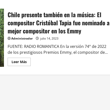
Chile presente también en la música: El
compositor Cristóbal Tapia fue nominado a
mejor compositor en los Emmy
Administrador
julio 14, 2023
FUENTE: RADIO ROMANTICA En la versión 74° de 2022
de los prestigiosos Premios Emmy, el compositor de...
Leer
Leer Más
más
acerca
de
Chile
presente
también
en
la
música:
El
compositor
Cristóbal
Tapia
fue