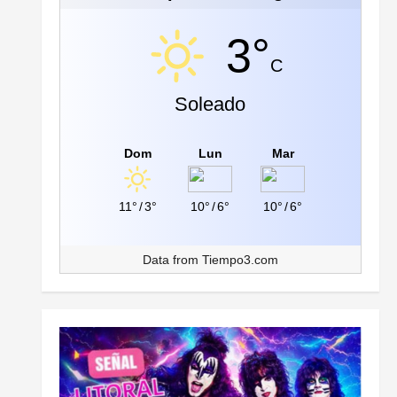
3°
C
Soleado
Dom
Lun
Mar
11°
/
3°
10°
/
6°
10°
/
6°
Data from
Tiempo3.com