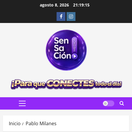
Saltar
agosto 8, 2026
21:19:16
al
Facebook
Instagram
contenido
Menú
principal
Inicio
Pablo Milanes