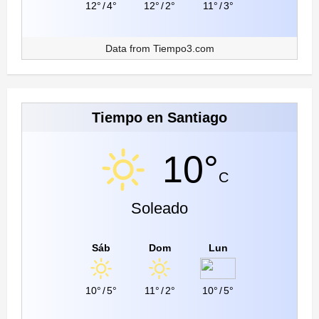
12°
/
4°
12°
/
2°
11°
/
3°
Data from
Tiempo3.com
Tiempo en Santiago
10°
C
Soleado
Sáb
Dom
Lun
10°
/
5°
11°
/
2°
10°
/
5°