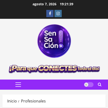
Saltar
agosto 7, 2026
19:21:40
al
Facebook
Instagram
contenido
Menú
principal
Inicio
Profesionales