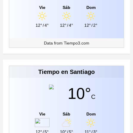
Vie
Sáb
Dom
12°
/
4°
12°
/
4°
12°
/
2°
Data from
Tiempo3.com
Tiempo en Santiago
10°
C
Vie
Sáb
Dom
12°
/
5°
10°
/
5°
11°
/
3°