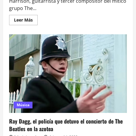
Harrison, guitarrista y tercer compositor del mítico
grupo The...
Leer
Leer Más
más
acerca
de
21
años
de
la
muerte
de
George
Harrison,
el
Beatle
silencioso
Música
Ray Dagg, el policía que detuvo el concierto de The
Beatles en la azotea