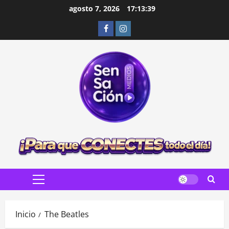
Saltar
agosto 7, 2026
17:13:41
al
Facebook
Instagram
contenido
Menú
principal
Inicio
The Beatles