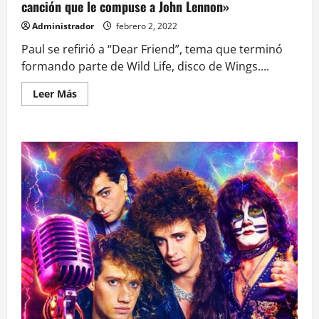
canción que le compuse a John Lennon»
Administrador
febrero 2, 2022
Paul se refirió a “Dear Friend”, tema que terminó
formando parte de Wild Life, disco de Wings....
Leer
Leer Más
más
acerca
de
Paul
McCartney:
«Aún
me
emociona
escuchar
la
canción
que
le
compuse
a
John
Lennon»