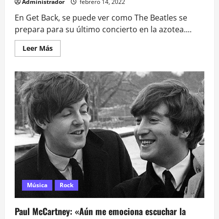
Administrador
febrero 14, 2022
En Get Back, se puede ver como The Beatles se
prepara para su último concierto en la azotea....
Leer
Leer Más
más
acerca
de
Ray
Dagg,
el
policía
que
detuvo
el
concierto
de
The
Beatles
en
la
azotea
Música
Rock
Paul McCartney: «Aún me emociona escuchar la