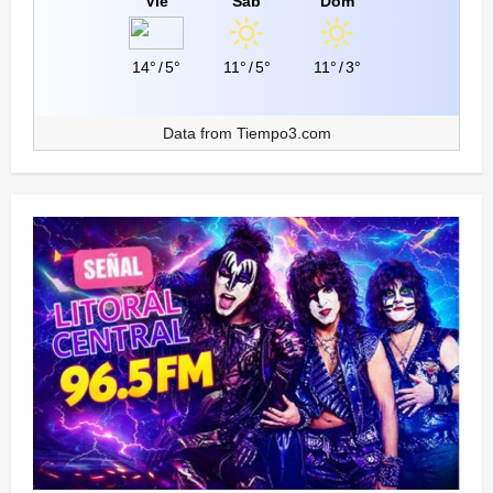
Vie
Sáb
Dom
14°
/
5°
11°
/
5°
11°
/
3°
Data from
Tiempo3.com