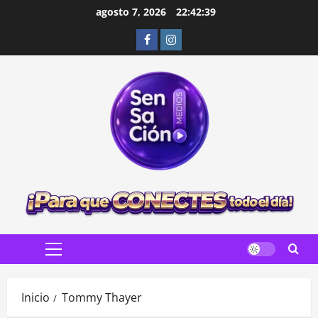
Saltar
agosto 7, 2026
22:42:40
al
Facebook
Instagram
contenido
Menú
principal
Inicio
Tommy Thayer