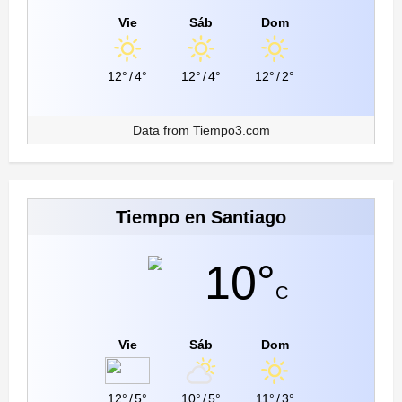
Vie
Sáb
Dom
12°
/
4°
12°
/
4°
12°
/
2°
Data from
Tiempo3.com
Tiempo en Santiago
10°
C
Vie
Sáb
Dom
12°
/
5°
10°
/
5°
11°
/
3°