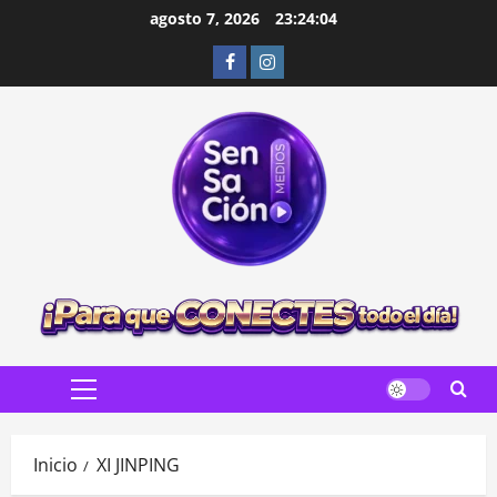
Saltar
agosto 7, 2026
23:24:05
al
Facebook
Instagram
contenido
Menú
principal
Inicio
XI JINPING