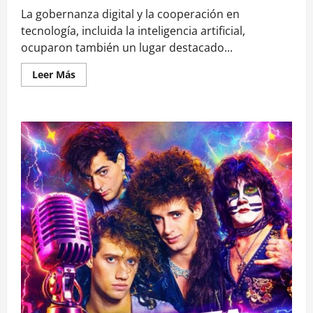
La gobernanza digital y la cooperación en
tecnología, incluida la inteligencia artificial,
ocuparon también un lugar destacado...
Leer
Leer Más
más
acerca
de
Presidente
Gabriel
Boric
tras
cita
con
líder
chino
Xi
Jinping:
respalda
principio
de
«una
sola
China»