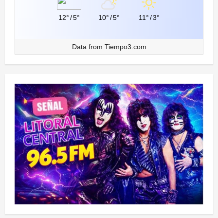
12°
/
5°
10°
/
5°
11°
/
3°
Data from
Tiempo3.com