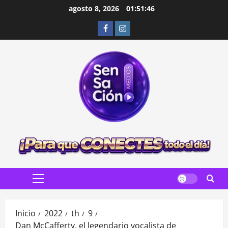
Saltar
agosto 8, 2026
01:51:48
al
Facebook
Instagram
contenido
Menú
principal
Inicio
2022
th
9
Dan McCafferty, el legendario vocalista de