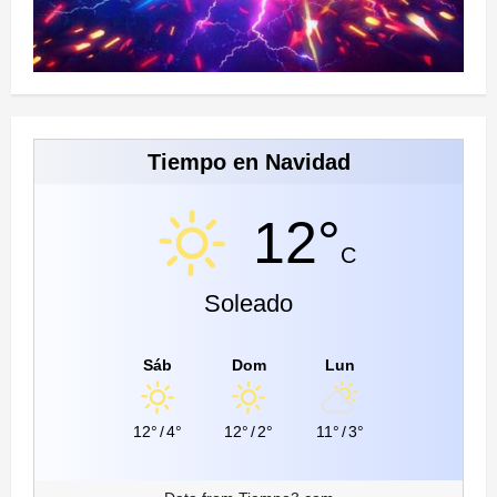
Tiempo en Navidad
12°
C
Soleado
Sáb
Dom
Lun
12°
/
4°
12°
/
2°
11°
/
3°