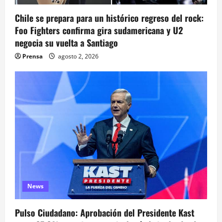
e
Chile se prepara para un histórico regreso del rock:
Foo Fighters confirma gira sudamericana y U2
n
negocia su vuelta a Santiago
t
Prensa
agosto 2, 2026
r
a
d
a
s
News
Pulso Ciudadano: Aprobación del Presidente Kast