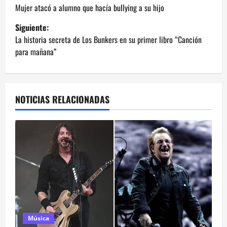
a
Mujer atacó a alumno que hacía bullying a su hijo
Siguiente:
v
La historia secreta de Los Bunkers en su primer libro “Canción
e
para mañana”
g
a
NOTICIAS RELACIONADAS
c
i
ó
n
d
Música
e