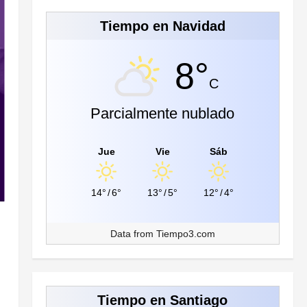
Tiempo en Navidad
8°
C
Parcialmente nublado
Jue
Vie
Sáb
14°
/
6°
13°
/
5°
12°
/
4°
Data from
Tiempo3.com
Tiempo en Santiago