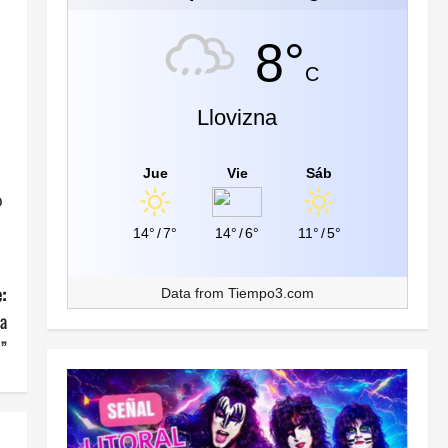
8°
C
Llovizna
Jue
Vie
Sáb
o
14°
/
7°
14°
/
6°
11°
/
5°
:
Data from
Tiempo3.com
 a
e”