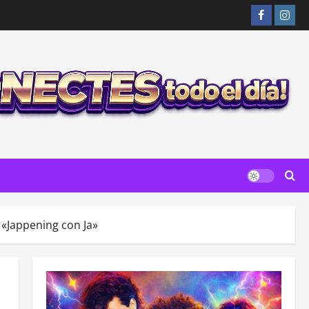
Facebook
Insta
 «Jappening con Ja»