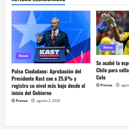
g
a
c
i
News
ó
News
Se acabó la esp
n
Chile para sell
Pulso Ciudadano: Aprobación del
d
Colo
Presidente Kast cae a 25,6% y
registra su nivel más bajo desde el
Prensa
agos
e
inicio del Gobierno
e
Prensa
agosto 2, 2026
n
t