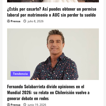
n
¿Estás por casarte? Así puedes obtener un permiso
t
laboral por matrimonio o AUC sin perder tu sueldo
Prensa
julio 8, 2026
r
a
d
a
s
Tendencia
Fernando Solabarrieta divide opiniones en el
Mundial 2026: su relato en Chilevisión vuelve a
generar debate en redes
Prensa
junio 19, 2026