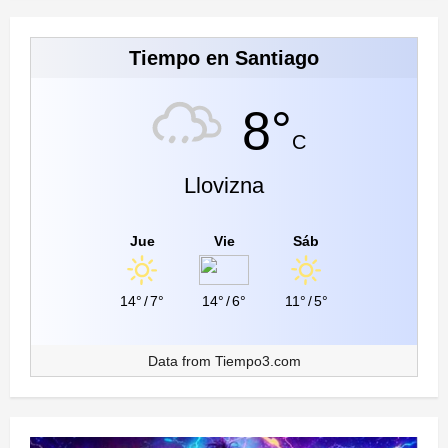
Tiempo en Santiago
8°
C
Llovizna
Jue
Vie
Sáb
14°
/
7°
14°
/
6°
11°
/
5°
Data from
Tiempo3.com