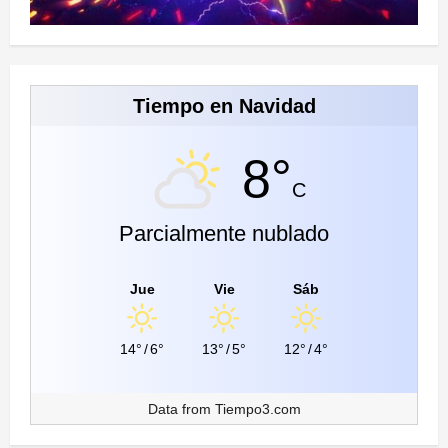
Tiempo en Navidad
8°
C
Parcialmente nublado
Jue
Vie
Sáb
14°
/
6°
13°
/
5°
12°
/
4°
Data from
Tiempo3.com