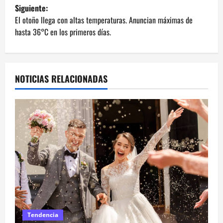
v
Siguiente:
e
El otoño llega con altas temperaturas. Anuncian máximas de
hasta 36°C en los primeros días.
g
a
NOTICIAS RELACIONADAS
c
i
ó
n
d
e
e
Tendencia