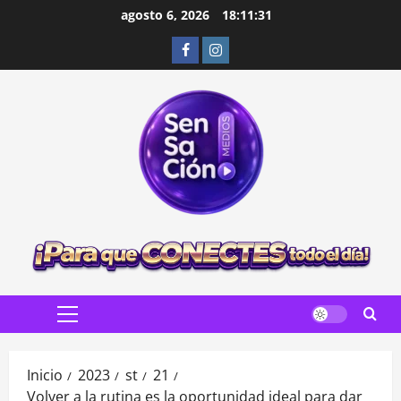
Saltar
agosto 6, 2026
18:11:33
al
Facebook
Instagram
contenido
Menú
principal
Inicio
2023
st
21
Volver a la rutina es la oportunidad ideal para dar