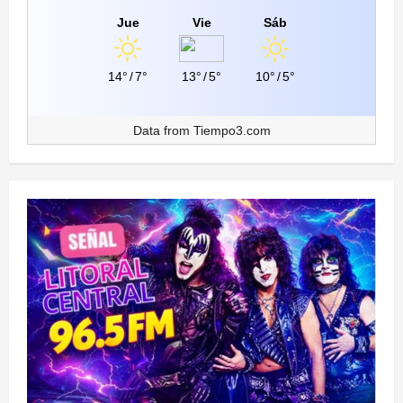
Jue
Vie
Sáb
14°
/
7°
13°
/
5°
10°
/
5°
Data from
Tiempo3.com