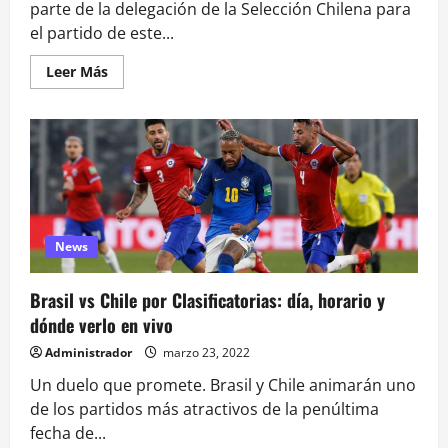
parte de la delegación de la Selección Chilena para
el partido de este...
Leer
Leer Más
más
acerca
de
Ben
Brereton
Díaz
no
viajó
a
Brasil
y
es
News
duda
ante
Uruguay
Brasil vs Chile por Clasificatorias: día, horario y
dónde verlo en vivo
Administrador
marzo 23, 2022
Un duelo que promete. Brasil y Chile animarán uno
de los partidos más atractivos de la penúltima
fecha de...