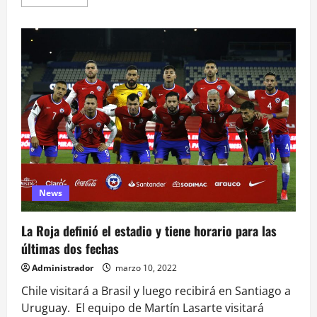
más
acerca
de
Malas
noticias
para
la
Roja
News
La Roja definió el estadio y tiene horario para las
últimas dos fechas
Administrador
marzo 10, 2022
Chile visitará a Brasil y luego recibirá en Santiago a
Uruguay. El equipo de Martín Lasarte visitará