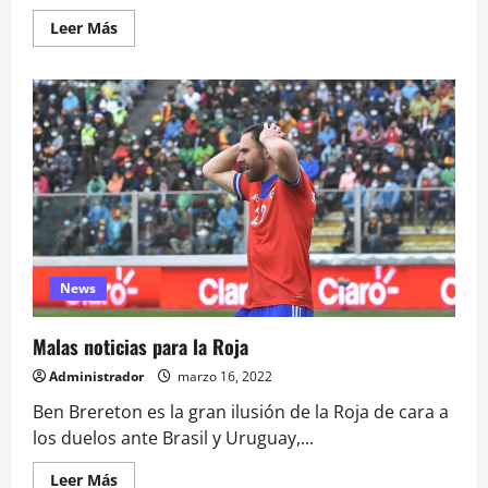
Leer
Leer Más
más
acerca
de
Una
Buena:
Brasil
anunció
dos
bajas
para
el
duelo
ante
la
Roja
News
Malas noticias para la Roja
Administrador
marzo 16, 2022
Ben Brereton es la gran ilusión de la Roja de cara a
los duelos ante Brasil y Uruguay,...
Leer
Leer Más