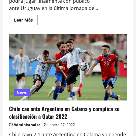
podrá jugar finalmente con público
ante Uruguay en la última jornada de...
Leer
Leer Más
más
acerca
de
La
Roja
jugará
con
público
ante
Uruguay
por
Clasificatorias
News
Chile cae ante Argentina en Calama y complica su
clasificación a Qatar 2022
Administrador
enero 27, 2022
Chile cayó 2-1 ante Argentina en Calama y depende