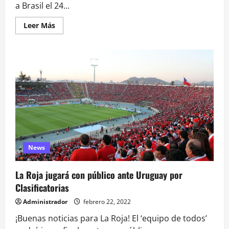
a Brasil el 24...
Leer
Leer Más
más
acerca
de
La
Roja
definió
el
estadio
y
tiene
horario
para
las
últimas
dos
fechas
News
La Roja jugará con público ante Uruguay por
Clasificatorias
Administrador
febrero 22, 2022
¡Buenas noticias para La Roja! El ‘equipo de todos’