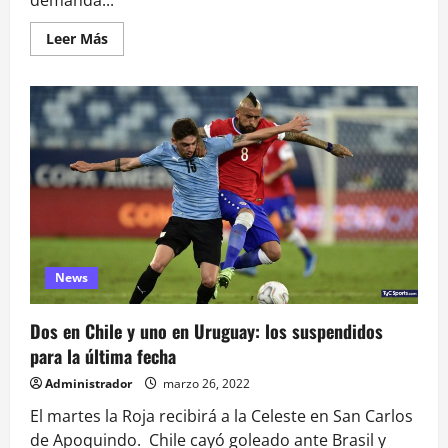
demanda...
Leer
Leer Más
más
acerca
de
Resolución
FIFA:
Chile
no
va
al
Mundial
News
Dos en Chile y uno en Uruguay: los suspendidos
para la última fecha
Administrador
marzo 26, 2022
El martes la Roja recibirá a la Celeste en San Carlos
de Apoquindo. Chile cayó goleado ante Brasil y