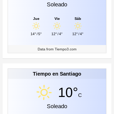
Soleado
Jue
Vie
Sáb
14°
/
5°
12°
/
4°
12°
/
4°
Data from
Tiempo3.com
Tiempo en Santiago
10°
C
Soleado