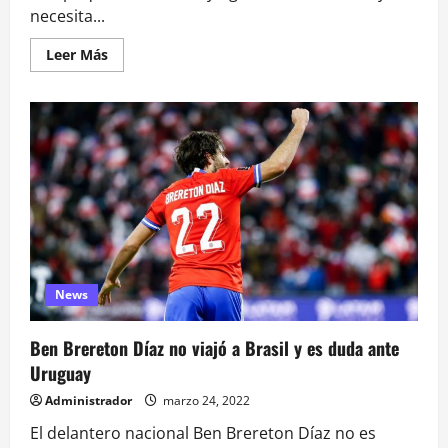
necesita...
Leer
Leer Más
más
acerca
de
Dos
en
Chile
y
uno
en
Uruguay:
los
suspendidos
para
la
última
fecha
News
Ben Brereton Díaz no viajó a Brasil y es duda ante
Uruguay
Administrador
marzo 24, 2022
El delantero nacional Ben Brereton Díaz no es