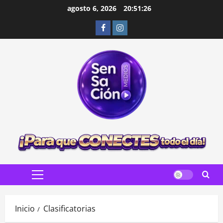
Saltar
agosto 6, 2026
20:51:27
al
Facebook
Instagram
contenido
Menú
principal
Inicio
Clasificatorias