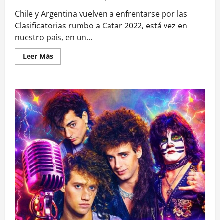
Chile y Argentina vuelven a enfrentarse por las
Clasificatorias rumbo a Catar 2022, está vez en
nuestro país, en un...
Leer
Leer Más
más
acerca
de
Chile
vs
Argentina
por
Clasificatorias
a
Catar
2022:
día,
hora
y
dónde
ver
en
vivo
a
La
Roja