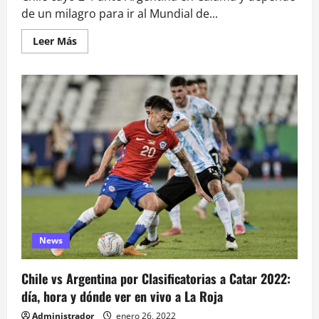
de un milagro para ir al Mundial de...
Leer
Leer Más
más
acerca
de
Chile
cae
ante
Argentina
en
Calama
y
complica
su
clasificación
a
Qatar
2022
News
Chile vs Argentina por Clasificatorias a Catar 2022:
día, hora y dónde ver en vivo a La Roja
Administrador
enero 26, 2022