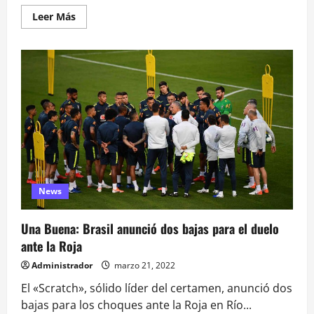
Leer
Leer Más
más
acerca
de
Brasil
vs
Chile
por
Clasificatorias:
día,
horario
y
dónde
verlo
en
vivo
News
Una Buena: Brasil anunció dos bajas para el duelo
ante la Roja
Administrador
marzo 21, 2022
El «Scratch», sólido líder del certamen, anunció dos
bajas para los choques ante la Roja en Río...