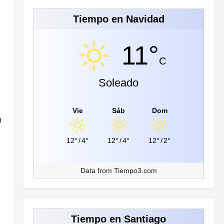
Tiempo en Navidad
11°
C
Soleado
Vie
Sáb
Dom
n
12°
/
4°
12°
/
4°
12°
/
2°
Data from
Tiempo3.com
Tiempo en Santiago