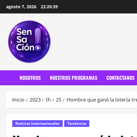
Saltar
agosto 7, 2026
22:20:41
al
contenido
NOSOTROS
NUESTROS PROGRAMAS
CONTACTANOS
Inicio
2023
th
25
Hombre que ganó la lotería tr
Noticias Internacionales
Tendencia