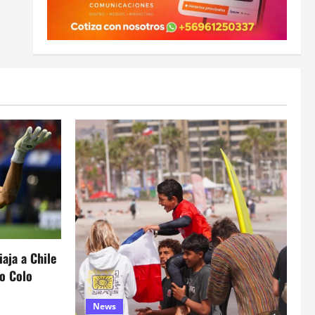
iaja a Chile
lo Colo
News