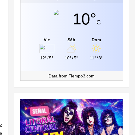
10°
C
Vie
Sáb
Dom
12°
/
5°
10°
/
5°
11°
/
3°
Data from
Tiempo3.com
:
de