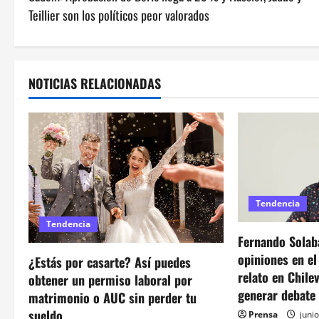
a
Teillier son los políticos peor valorados
v
e
NOTICIAS RELACIONADAS
g
a
c
i
Tendencia
ó
Tendencia
Fernando Solaba
n
opiniones en e
¿Estás por casarte? Así puedes
d
relato en Chile
obtener un permiso laboral por
generar debate
matrimonio o AUC sin perder tu
e
sueldo
Prensa
junio