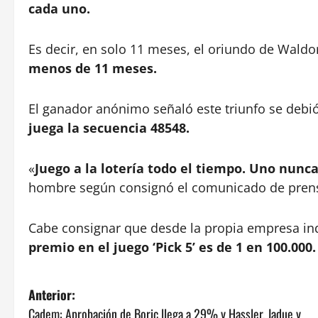
cada uno.
Es decir, en solo 11 meses, el oriundo de Waldo
menos de 11 meses.
El ganador anónimo señaló este triunfo se debi
juega la secuencia 48548.
«
Juego a la lotería todo el tiempo. Uno nunc
hombre según consignó el comunicado de prensa
Cabe consignar que desde la propia empresa in
premio en el juego ‘Pick 5’ es de 1 en 100.000.
N
Anterior:
Cadem: Aprobación de Boric llega a 29% y Hassler, Jadue y