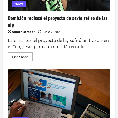
</strong>
News
Comisión rechazó el proyecto de sexto retiro de las
afp
Administrador
junio 7, 2023
Este martes, el proyecto de ley sufrió un traspié en
el Congreso, pero aún no está cerrado...
Leer
Leer Más
más
acerca
de
Comisión
rechazó
el
proyecto
de
sexto
retiro
de
las
afp