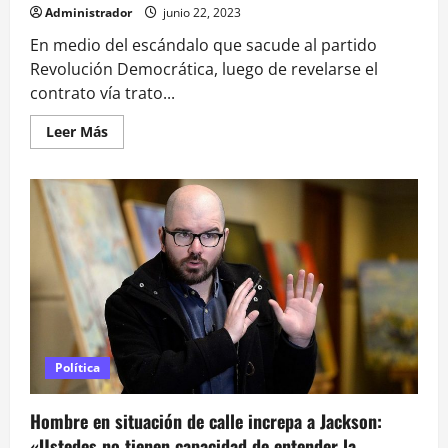
Administrador
junio 22, 2023
En medio del escándalo que sacude al partido
Revolución Democrática, luego de revelarse el
contrato vía trato...
Leer
Leer Más
más
acerca
de
<strong>Gobierno
entregó
$3
mil
millones
a
fundaciones
pro
Boric
en
la
región
de
Política
Antofagasta</strong>
Hombre en situación de calle increpa a Jackson:
«Ustedes no tienen capacidad de entender la