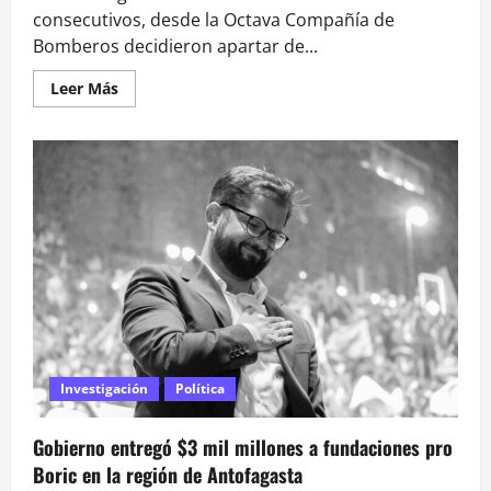
consecutivos, desde la Octava Compañía de
Bomberos decidieron apartar de...
Leer
Leer Más
más
acerca
de
Tras
cuatro
años:
Bomberos
separa
a
Orsini
de
la
institución
por
no
cumplir
con
la
asistencia
Investigación
Política
mínima
Gobierno entregó $3 mil millones a fundaciones pro
Boric en la región de Antofagasta