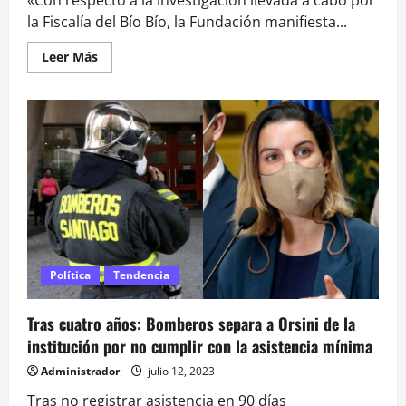
la Fiscalía del Bío Bío, la Fundación manifiesta...
Leer
Leer Más
más
acerca
de
«Todo
está
en
orden»:
Horizonte
Ciudadano
descarta
irregularidades
y
entregará
antecedentes
a
Fiscalía
Política
Tendencia
Tras cuatro años: Bomberos separa a Orsini de la
institución por no cumplir con la asistencia mínima
Administrador
julio 12, 2023
Tras no registrar asistencia en 90 días