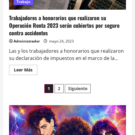
Trabajo
Trabajadores a honorarios que realizaron su
Operación Renta 2023 serán cubiertos por seguro
contra accidentes
Administrador
mayo 24, 2023
Las y los trabajadores a honorarios que realizaron
su declaración de impuestos en el marco de la...
Leer
Leer Más
más
acerca
de
Paginación
<strong>Trabajadores
1
2
Siguiente
a
honorarios
de
que
realizaron
su
entradas
Operación
Renta
2023
serán
cubiertos
por