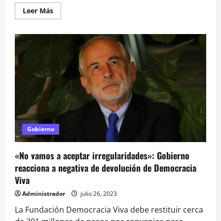
Leer
Leer Más
más
acerca
de
SAE
2024
inicia
este
viernes
4
de
agosto:
Conoce
el
paso
a
paso
para
Gobierno
postular
«No vamos a aceptar irregularidades»: Gobierno
reacciona a negativa de devolución de Democracia
Viva
Administrador
julio 26, 2023
La Fundación Democracia Viva debe restituir cerca