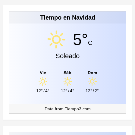
Tiempo en Navidad
5°
C
Soleado
Vie
Sáb
Dom
12°
/
4°
12°
/
4°
12°
/
2°
Data from
Tiempo3.com