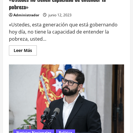
pobreza»
Administrador
junio 12, 2023
«Ustedes, esta generación que está gobernando
hoy día, no tiene la capacidad de entender la
pobreza, usted...
Leer
Leer Más
más
acerca
de
Hombre
en
situación
de
calle
increpa
a
Jackson:
«Ustedes
no
tienen
capacidad
de
entender
la
pobreza»
Noticias Nacionales
Política