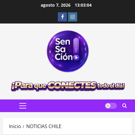
Saltar
agosto 7, 2026
13:03:05
al
Facebook
Instagram
contenido
Menú
principal
Inicio
NOTICIAS CHILE