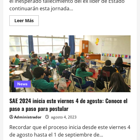
el inesperado fallecimiento del ex líder de Estado
continuarán esta jornada...
Leer
Leer Más
más
acerca
de
Funeral
de
Estado
de
Sebastián
Piñera:
Así
serán
las
ceremonias
y
News
despedida
al
ex
Mandatario
SAE 2024 inicia este viernes 4 de agosto: Conoce el
paso a paso para postular
Administrador
agosto 4, 2023
Recordar que el proceso inicia desde este viernes 4
de agosto hasta el 1 de septiembre de...