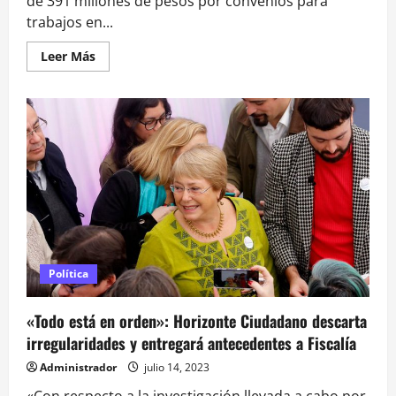
de 391 millones de pesos por convenios para
trabajos en...
Leer
Leer Más
más
acerca
de
«No
vamos
a
aceptar
irregularidades»:
Gobierno
reacciona
a
negativa
de
devolución
de
Democracia
Viva
Política
«Todo está en orden»: Horizonte Ciudadano descarta
irregularidades y entregará antecedentes a Fiscalía
Administrador
julio 14, 2023
«Con respecto a la investigación llevada a cabo por