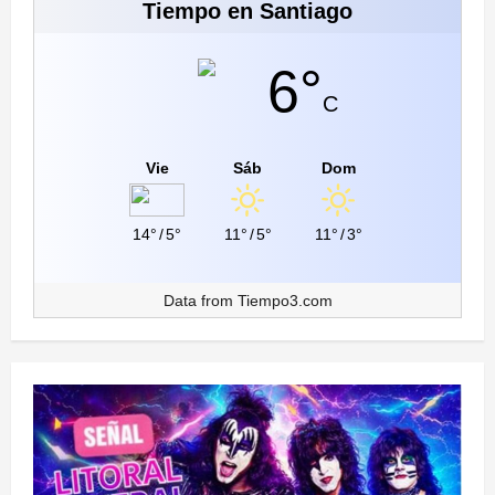
Tiempo en Santiago
6°
C
Vie
Sáb
Dom
14°
/
5°
11°
/
5°
11°
/
3°
Data from
Tiempo3.com