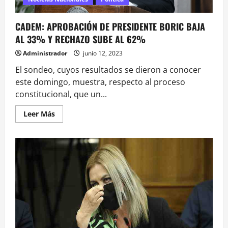
CADEM: APROBACIÓN DE PRESIDENTE BORIC BAJA
AL 33% Y RECHAZO SUBE AL 62%
Administrador
junio 12, 2023
El sondeo, cuyos resultados se dieron a conocer
este domingo, muestra, respecto al proceso
constitucional, que un...
Leer
Leer Más
más
acerca
de
<strong>CADEM:
APROBACIÓN
DE
PRESIDENTE
BORIC
BAJA
AL
33%
Y
RECHAZO
SUBE
AL
62%